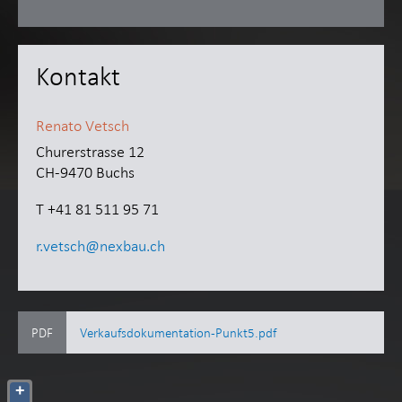
Kontakt
Renato Vetsch
Churerstrasse 12
CH-9470 Buchs
T +41 81 511 95 71
r.vetsch@­nexbau.ch
PDF
Verkaufsdokumentation-Punkt5.pdf
+